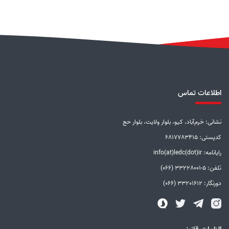
اطلاعات تماس
نشانی: خرم‌آباد، کیو، بلوار ولایت، بلوار حج
کدپستی: 6817783415
رایانامه: info(at)ledc(dot)ir
تلفن: 5-33228001 (066)
دورنگار: 33201612 (066)