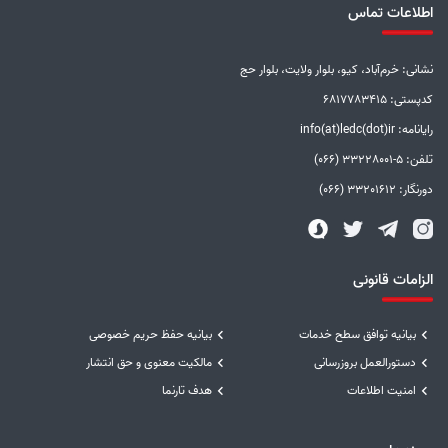
اطلاعات تماس
نشانی: خرم‌آباد، کیو، بلوار ولایت، بلوار حج
کدپستی: 6817783415
رایانامه: info(at)ledc(dot)ir
تلفن: 5-33228001 (066)
دورنگار: 33201612 (066)
الزامات قانونی
بیانیه توافق سطح خدمات
بیانیه حفظ حریم خصوصی
دستورالعمل بروزرسانی
مالکیت معنوی و حق انتشار
امنیت اطلاعات
هدف تارنما