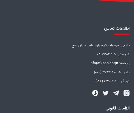
اطلاعات تماس
نشانی: خرم‌آباد، کیو، بلوار ولایت، بلوار حج
کدپستی: 6817783415
رایانامه: info(at)ledc(dot)ir
تلفن: 5-33228001 (066)
دورنگار: 33201612 (066)
الزامات قانونی
بیانیه توافق سطح خدمات
بیانیه حفظ حریم خصوصی
دستورالعمل بروزرسانی
مالکیت معنوی و حق انتشار