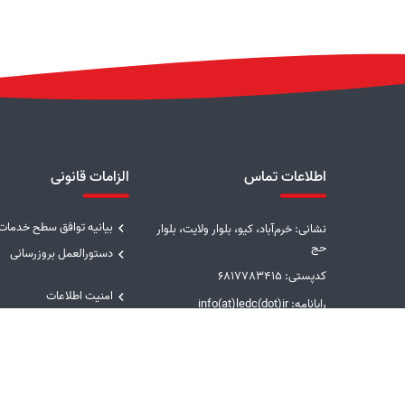
اطلاعات تماس
الزامات قانونی
بیانیه توافق سطح خدمات
نشانی: خرم‌آباد، کیو، بلوار ولایت، بلوار
حج
دستورالعمل بروزرسانی
کدپستی: 6817783415
امنیت اطلاعات
رایانامه: info(at)ledc(dot)ir
تلفن: 5-33228001 (066)
دورنگار: 33201612 (066)
پیوندها