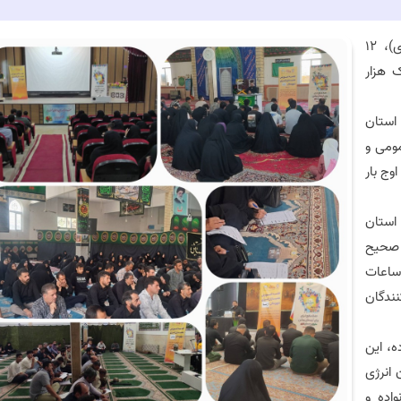
در راستای اجرای طرح ملی «سبا» (سفیران بهینه‌سازی انرژی)، ۱۲
 هزار
استان
ومی و
وج بار
 استان
 صحیح
ساعات
نندگان
ه، این
 انرژی
واده و