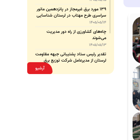
۱۳۹ مورد برق غیرمجاز در پانزدهمین مانور
سراسری طرح مهتاب در لرستان شناسایی
و جمع‌آوری شد
1405/05/14
چاه‌های کشاورزی از راه دور مدیریت
می‌شوند
1405/05/13
تقدیر رئیس ستاد پشتیبانی جبهه مقاومت
لرستان از مدیرعامل شرکت توزیع برق
استان
1405/05/13
آرشیو
قدردانی مسئول عتبات عالیات وزارت نیرو
از مدیرعامل شرکت توزیع نیروی برق
استان لرستان
1405/05/12
عقد تفاهم‌نامه همکاری میان شرکت
توزیع نیروی برق استان لرستان و پلیس
امنیت اقتصادی فراجا
1405/05/11