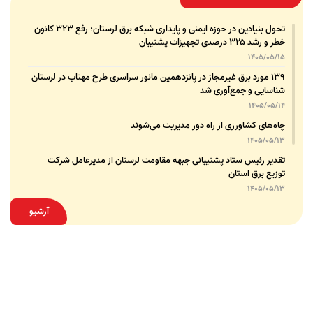
تحول بنیادین در حوزه ایمنی و پایداری شبکه برق لرستان؛ رفع ۳۲۳ کانون
خطر و رشد ۳۲۵ درصدی تجهیزات پشتیبان
1405/05/15
۱۳۹ مورد برق غیرمجاز در پانزدهمین مانور سراسری طرح مهتاب در لرستان
شناسایی و جمع‌آوری شد
1405/05/14
چاه‌های کشاورزی از راه دور مدیریت می‌شوند
1405/05/13
تقدیر رئیس ستاد پشتیبانی جبهه مقاومت لرستان از مدیرعامل شرکت
توزیع برق استان
1405/05/13
قدردانی مسئول عتبات عالیات وزارت نیرو از مدیرعامل شرکت توزیع نیروی
آرشیو
برق استان لرستان
1405/05/12
عقد تفاهم‌نامه همکاری میان شرکت توزیع نیروی برق استان لرستان و
پلیس امنیت اقتصادی فراجا
1405/05/11