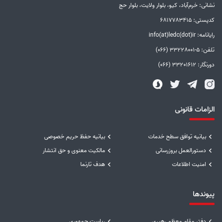
نشانی: خرم‌آباد، کیو، بلوار ولایت، بلوار حج
کدپستی: 6817783415
رایانامه: info(at)ledc(dot)ir
تلفن: 5-33228001 (066)
دورنگار: 33201612 (066)
الزامات قانونی
بیانیه توافق سطح خدمات
بیانیه حفظ حریم خصوصی
دستورالعمل بروزرسانی
مالکیت معنوی و حق انتشار
امنیت اطلاعات
هدف تارنما
پیوندها
دفتر مقام معظم رهبری
ریاست جمهوری