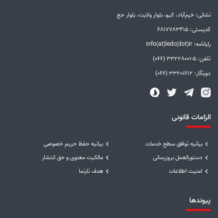
نشانی: خرم‌آباد، کیو، بلوار ولایت، بلوار حج
کدپستی: 6817783415
رایانامه: info(at)ledc(dot)ir
تلفن: 5-33228001 (066)
دورنگار: 33201612 (066)
الزامات قانونی
بیانیه توافق سطح خدمات
بیانیه حفظ حریم خصوصی
دستورالعمل بروزرسانی
مالکیت معنوی و حق انتشار
امنیت اطلاعات
هدف تارنما
پیوندها