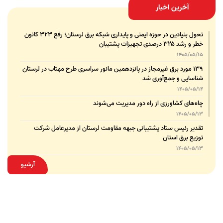
آخرین اخبار
تحول بنیادین در حوزه ایمنی و پایداری شبکه برق لرستان؛ رفع ۳۲۳ کانون
خطر و رشد ۳۲۵ درصدی تجهیزات پشتیبان
1405/05/15
۱۳۹ مورد برق غیرمجاز در پانزدهمین مانور سراسری طرح مهتاب در لرستان
شناسایی و جمع‌آوری شد
1405/05/14
چاه‌های کشاورزی از راه دور مدیریت می‌شوند
1405/05/13
تقدیر رئیس ستاد پشتیبانی جبهه مقاومت لرستان از مدیرعامل شرکت
توزیع برق استان
1405/05/13
قدردانی مسئول عتبات عالیات وزارت نیرو از مدیرعامل شرکت توزیع نیروی
آرشیو
برق استان لرستان
1405/05/12
عقد تفاهم‌نامه همکاری میان شرکت توزیع نیروی برق استان لرستان و
پلیس امنیت اقتصادی فراجا
1405/05/11