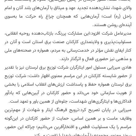
والای شهدا، نشان‌دهنده تجدید عهد و میثاق با آرمان‌های بلند آنان و امام
راحل (ره) است؛ آرمان‌هایی که همچنان چراغ راه حرکت ما به‌سوی
آینده‌ای روشن هستند.
مدیرعامل شرکت افزود:این مشارکت پررنگ، بازتاب‌دهنده روحیه انقلابی،
مسئولیت‌پذیری و ولایتمداری کارکنان صنعت برق استان است و آنان در
کنار ایفای نقش مؤثر در خدمت‌رسانی به مردم، همواره در صحنه‌های ملی
و مذهبی نیز حضوری فعال و اثرگذار دارند.
هادی میرزایی مسئول امور ایثارگران شرکت توزیع برق لرستان نیز با تقدیر
از حضور شایسته کارکنان در این مراسم معنوی اظهار داشت: شرکت توزیع
برق لرستان همواره حفظ و پاسداشت ارزش‌های انقلاب اسلامی را بخشی
از هویت سازمانی خود می‌داند و حضور کارکنان در آیین‌هایی که یادآور
فداکاری‌ها و ایثارگری‌های شهداست، جلوه‌ای از همین باور و تعهد است.
میرزایی در پایان تصریح کرد:ترویج فرهنگ ایثار و شهادت از مهم‌ترین
وظایف ماست و بر همین اساس، حمایت از حضور کارکنان در این‌گونه
مراسم را یک مسئولیت قطعی و افتخارآفرین می‌دانیم؛ چراکه این حضور،
پیوند معنوی مجموعه با آرمان‌های شهدا را تقویت می‌کند.