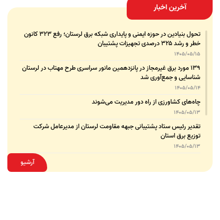
آخرین اخبار
تحول بنیادین در حوزه ایمنی و پایداری شبکه برق لرستان؛ رفع ۳۲۳ کانون
خطر و رشد ۳۲۵ درصدی تجهیزات پشتیبان
1405/05/15
۱۳۹ مورد برق غیرمجاز در پانزدهمین مانور سراسری طرح مهتاب در لرستان
شناسایی و جمع‌آوری شد
1405/05/14
چاه‌های کشاورزی از راه دور مدیریت می‌شوند
1405/05/13
تقدیر رئیس ستاد پشتیبانی جبهه مقاومت لرستان از مدیرعامل شرکت
توزیع برق استان
1405/05/13
قدردانی مسئول عتبات عالیات وزارت نیرو از مدیرعامل شرکت توزیع نیروی
آرشیو
برق استان لرستان
1405/05/12
عقد تفاهم‌نامه همکاری میان شرکت توزیع نیروی برق استان لرستان و
پلیس امنیت اقتصادی فراجا
1405/05/11