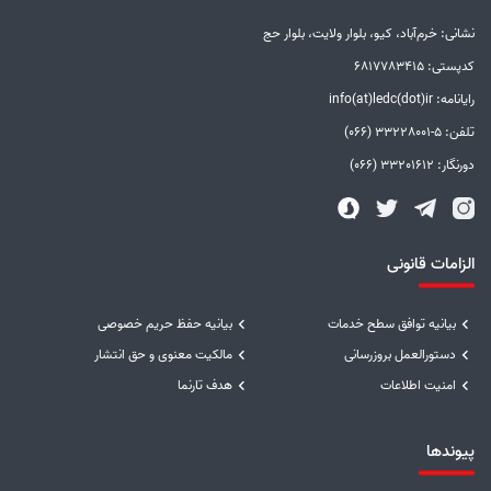
نشانی: خرم‌آباد، کیو، بلوار ولایت، بلوار حج
کدپستی: 6817783415
رایانامه: info(at)ledc(dot)ir
تلفن: 5-33228001 (066)
دورنگار: 33201612 (066)
الزامات قانونی
بیانیه توافق سطح خدمات
بیانیه حفظ حریم خصوصی
دستورالعمل بروزرسانی
مالکیت معنوی و حق انتشار
امنیت اطلاعات
هدف تارنما
پیوندها